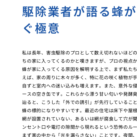
駆除業者が語る蜂
ぐ極意
私は長年、害虫駆除のプロとして数え切れないほど
ちの家に入ってくるのかと嘆きますが、プロの視点
蜂が家に入ってくる原因を解明する上で、まず私た
えば、家の周りに木々が多く、特に花の咲く植物が
自ずと室内への迷い込みも増えます。また、意外な
ースの空き缶です。これらから漂う甘い匂いや発酵
辿ると、こうした「外での誘引」が先行しているこ
蜂の標的になりやすいです。最近の住宅は床下や屋
網が設置されていない、あるいは網が腐食して穴が
ンセント口や電灯の隙間から現れるという恐怖のル
まず家の中から「光を漏らさない」ことです。夜間