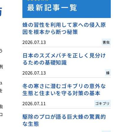
最新記事一覧
防
蜂の習性を利用して家への侵入原
因を根本から断つ秘策
2026.07.13
害虫
う
日本のスズメバチを正しく見分け
。
るための基礎知識
例
2026.07.13
蜂
、
ュ
冬の寒さに潜むゴキブリの意外な
を
生態と住まいを守る対策の基本
、
2026.07.11
ゴキブリ
虫
コ
駆除のプロが語る巨大蜂の驚異的
、
な生態
、