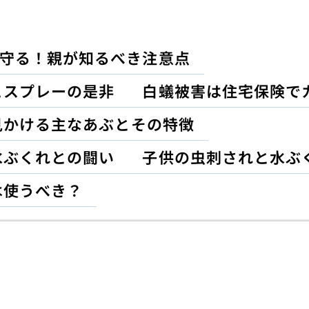
守る！親が知るべき注意点
とスプレーの是非
白蟻被害は住宅保険で
見かける主なあぶとその特徴
水ぶくれとの闘い
子供の虫刺されと水ぶ
は使うべき？