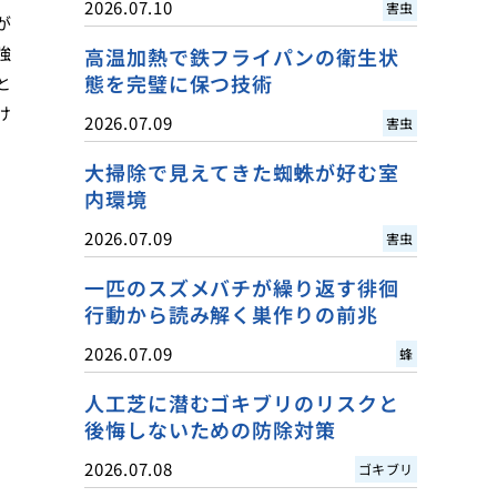
2026.07.10
害虫
が
強
高温加熱で鉄フライパンの衛生状
態を完璧に保つ技術
と
け
2026.07.09
害虫
大掃除で見えてきた蜘蛛が好む室
内環境
2026.07.09
害虫
一匹のスズメバチが繰り返す徘徊
行動から読み解く巣作りの前兆
2026.07.09
蜂
人工芝に潜むゴキブリのリスクと
後悔しないための防除対策
2026.07.08
ゴキブリ