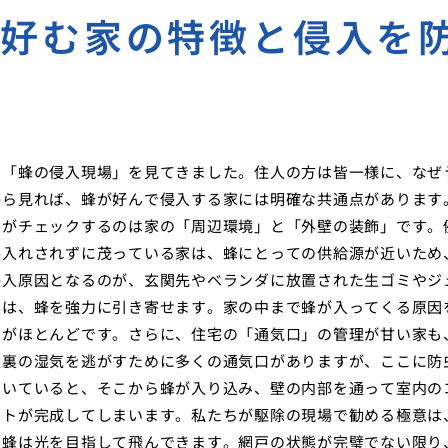
が好む家の特徴と侵入を
の「蜂の侵入現場」を見てきました。住人の方は皆一様に、なぜ
から見れば、蜂が好んで侵入する家には明確な共通点があります
ちがチェックするのは家の「周辺環境」と「外壁の装飾」です。
手入れされずに茂っている家は、蜂にとっての供給源が近いため
侵入原因となるのが、玄関先やベランダに放置された生ゴミやジ
臭は、蜂を強力に引き寄せます。家の中まで蜂が入ってくる原因
とがほとんどです。さらに、住宅の「通気口」の管理が甘い家も
根裏の湿気を逃がすために多くの通気口がありますが、ここに防
開いていると、そこから蜂が入り込み、壁の内部を通って室内の
ートが完成してしまいます。私たちが駆除の現場で勧める極意は
、蜂は光を目指して飛んできます。網戸の状態が完璧でない限り