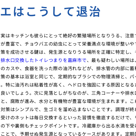
バエはこうして退治
、実はキッチンも彼らにとって絶好の繁殖場所となりうる、注意
物が豊富で、チョウバエの幼虫にとって栄養満点な環境が整いや
対策を成功させる鍵は、発生源となりうる場所を正確に特定し、
て排水口交換したトイレつまりを嘉麻市で
、最も疑わしい場所は
材のカスや、食器を洗った際の油汚れなどが、排水管の内部に蓄
対策の基本は浴室と同じで、定期的なブラシでの物理清掃と、パ
す。特に油汚れは粘着性が高く、ヘドロを強固にする原因となる
と良いでしょう。次に見落としがちなのが、三角コーナーや排水
くと、腐敗が進み、水分と有機物が豊富な環境が生まれます。こ
。対策はシンプルで、生ゴミを溜め込まないことです。調理が終
ミ受けのネットは毎日交換するといった習慣を徹底するだけで、
庫の下や裏側もチェックポイントです。冷蔵庫から出る水滴を受
ることで、予期せぬ発生源となっているケースがあります。定期