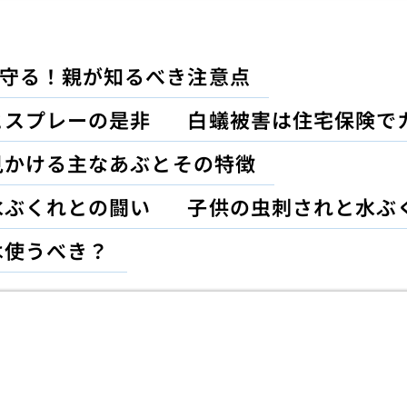
守る！親が知るべき注意点
とスプレーの是非
白蟻被害は住宅保険で
見かける主なあぶとその特徴
水ぶくれとの闘い
子供の虫刺されと水ぶ
は使うべき？