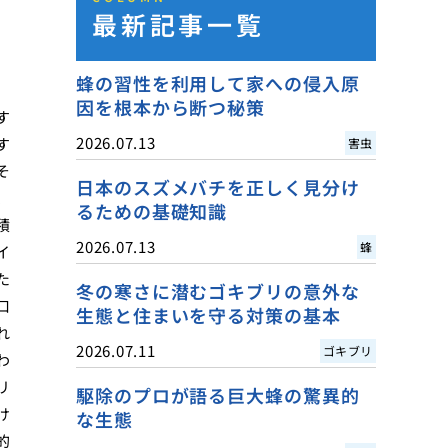
最新記事一覧
蜂の習性を利用して家への侵入原
因を根本から断つ秘策
す
2026.07.13
す
害虫
そ
日本のスズメバチを正しく見分け
、
るための基礎知識
積
2026.07.13
蜂
イ
た
冬の寒さに潜むゴキブリの意外な
口
生態と住まいを守る対策の基本
れ
2026.07.11
ゴキブリ
わ
リ
駆除のプロが語る巨大蜂の驚異的
け
な生態
的