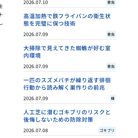
2026.07.10
害虫
を
ト
高温加熱で鉄フライパンの衛生状
態を完璧に保つ技術
し
2026.07.09
害虫
大掃除で見えてきた蜘蛛が好む室
内環境
2026.07.09
害虫
一匹のスズメバチが繰り返す徘徊
行動から読み解く巣作りの前兆
2026.07.09
蜂
人工芝に潜むゴキブリのリスクと
後悔しないための防除対策
2026.07.08
ゴキブリ