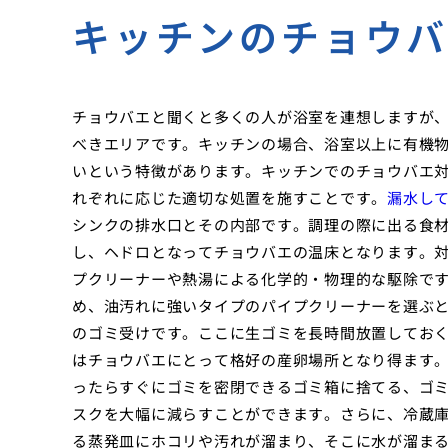
キッチンのチョウ
チョウバエと聞くと多くの人が浴室を連想しますが
べきエリアです。キッチンの場合、浴室以上に有機
いという特徴があります。キッチンでのチョウバエ
れぞれに応じた適切な処置を施すことです。
漏水し
シンクの排水口とその内部です。調理の際に出る食
し、ヘドロとなってチョウバエの温床となります。
プクリーナーや熱湯による化学的・物理的な駆除で
め、油汚れに強いタイプのパイプクリーナーを選ぶ
のゴミ受けです。ここに生ゴミを長時間放置してお
はチョウバエにとって格好の産卵場所となり得ます
ったらすぐにゴミを密閉できるゴミ箱に捨てる、ゴ
スクを大幅に減らすことができます。さらに、冷蔵
る蒸発皿にホコリや汚れが溜まり、そこに水が溜ま