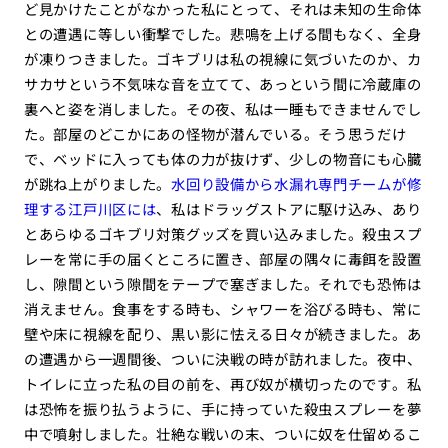
ど見かけたことがなかった私にとって、それは未知の生命体
との遭遇に等しい衝撃でした。悲鳴を上げる間もなく、全身
が凍りつきました。ゴキブリは私の視線に気づいたのか、カ
サカサという不気味な音を立てて、あっという間に冷蔵庫の
裏へと姿を消しました。その夜、私は一睡もできませんでし
た。部屋のどこかにあの怪物が潜んでいる。そう思うだけ
で、ベッドに入っても体の力が抜けず、少しの物音にも心臓
が跳ね上がりました。
水回り設備から水漏れ専門チームが修
理する江戸川区には
、私はドラッグストアに駆け込み、あり
とあらゆるゴキブリ対策グッズを買い込みました。殺虫スプ
レーを常に手の届くところに置き、部屋の隅々に毒餌を設置
し、隙間という隙間をテープで塞ぎました。それでも恐怖は
消えません。食事をする時も、シャワーを浴びる時も、常に
壁や床に視線を配り、黒い影に怯える日々が続きました。あ
の遭遇から一週間後、ついに決戦の時が訪れました。夜中、
トイレに立った私の目の前を、再び奴が横切ったのです。私
は恐怖を振り払うように、手に持っていた殺虫スプレーを夢
中で噴射しました。壮絶な戦いの末、ついに奴を仕留めるこ