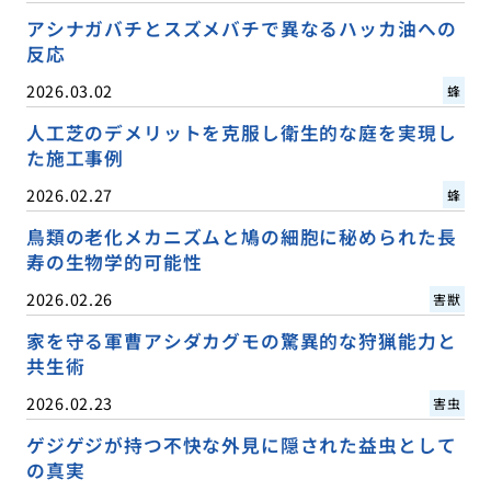
アシナガバチとスズメバチで異なるハッカ油への
反応
2026.03.02
蜂
人工芝のデメリットを克服し衛生的な庭を実現し
た施工事例
2026.02.27
蜂
鳥類の老化メカニズムと鳩の細胞に秘められた長
寿の生物学的可能性
2026.02.26
害獣
家を守る軍曹アシダカグモの驚異的な狩猟能力と
共生術
2026.02.23
害虫
ゲジゲジが持つ不快な外見に隠された益虫として
の真実