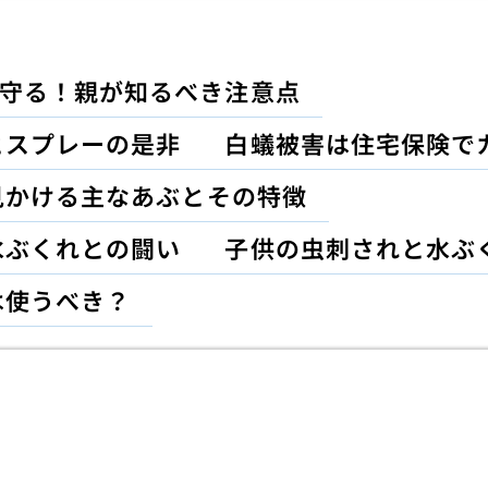
守る！親が知るべき注意点
とスプレーの是非
白蟻被害は住宅保険で
見かける主なあぶとその特徴
水ぶくれとの闘い
子供の虫刺されと水ぶ
は使うべき？