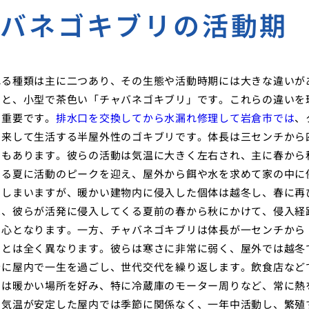
ャバネゴキブリの活動期
れる種類は主に二つあり、その生態や活動時期には大きな違いが
」と、小型で茶色い「チャバネゴキブリ」です。これらの違いを
に重要です。
排水口を交換してから水漏れ修理して岩倉市では
、
き来して生活する半屋外性のゴキブリです。体長は三センチから
ともあります。彼らの活動は気温に大きく左右され、主に春から
なる夏に活動のピークを迎え、屋外から餌や水を求めて家の中に
でしまいますが、暖かい建物内に侵入した個体は越冬し、春に再
は、彼らが活発に侵入してくる夏前の春から秋にかけて、侵入経
中心となります。一方、チャバネゴキブリは体長が一センチから
リとは全く異なります。彼らは寒さに非常に弱く、屋外では越冬
全に屋内で一生を過ごし、世代交代を繰り返します。飲食店など
らは暖かい場所を好み、特に冷蔵庫のモーター周りなど、常に熱
、気温が安定した屋内では季節に関係なく、一年中活動し、繁殖