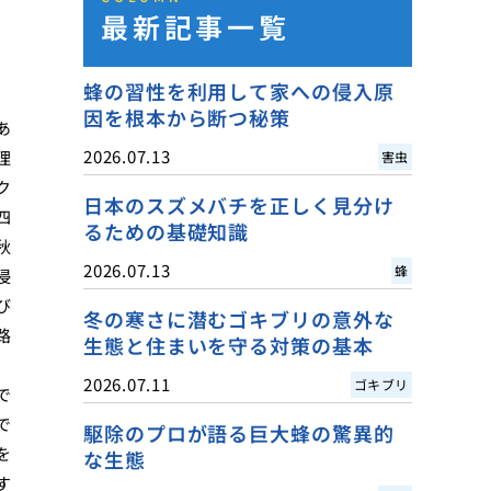
最新記事一覧
蜂の習性を利用して家への侵入原
因を根本から断つ秘策
あ
2026.07.13
理
害虫
ク
日本のスズメバチを正しく見分け
四
るための基礎知識
秋
2026.07.13
蜂
侵
び
冬の寒さに潜むゴキブリの意外な
路
生態と住まいを守る対策の基本
2026.07.11
ゴキブリ
で
で
駆除のプロが語る巨大蜂の驚異的
を
な生態
す