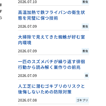
2026.07.10
害虫
ま
す
高温加熱で鉄フライパンの衛生状
態を完璧に保つ技術
ら
2026.07.09
害虫
大掃除で見えてきた蜘蛛が好む室
内環境
2026.07.09
害虫
一匹のスズメバチが繰り返す徘徊
行動から読み解く巣作りの前兆
2026.07.09
蜂
人工芝に潜むゴキブリのリスクと
後悔しないための防除対策
2026.07.08
ゴキブリ