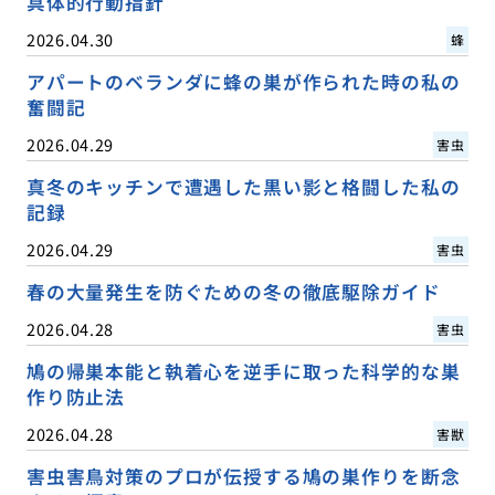
具体的行動指針
2026.04.30
蜂
アパートのベランダに蜂の巣が作られた時の私の
奮闘記
2026.04.29
害虫
真冬のキッチンで遭遇した黒い影と格闘した私の
記録
2026.04.29
害虫
春の大量発生を防ぐための冬の徹底駆除ガイド
2026.04.28
害虫
鳩の帰巣本能と執着心を逆手に取った科学的な巣
作り防止法
2026.04.28
害獣
害虫害鳥対策のプロが伝授する鳩の巣作りを断念