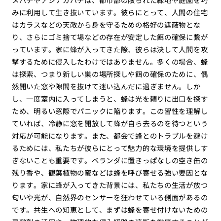
みに利用して生き抜いています。彼らにとって、人間の住宅
はカラスなどの天敵から身を守るための格好の遮蔽物とな
り、さらにゴミ捨て場などの存在が安定した餌の確保に繋が
っています。家に蜂が入ってきた際、彼らは決して人間を攻
撃するために侵入したわけではありません。多くの場合、蜂
は探索、つまり新しい巣の場所探しや餌の確保のために、偶
然開いた窓や隙間を抜けて迷い込んだに過ぎません。しか
し、一度室内に入ってしまうと、蜂は光を頼りに出口を探す
ため、明るい窓際でパニックに陥ります。この習性を理解し
ていれば、冷静に窓を開放して蜂が自ら去るのを待つという
対応が可能になります。また、都会で蜂とのトラブルを避け
るためには、私たちが彼らにとって魅力的な環境を提供しす
ぎないことも重要です。ベランダに置きっぱなしの空き缶の
残り香や、観葉植物の蜜などは蜂を呼び寄せる強い要因とな
ります。家に蜂が入ってきた背景には、私たちの生活が放つ
匂いや光が、自然界のセンサーを狂わせている側面があるの
です。共生への知恵として、まずは蜂を寄せ付けないための