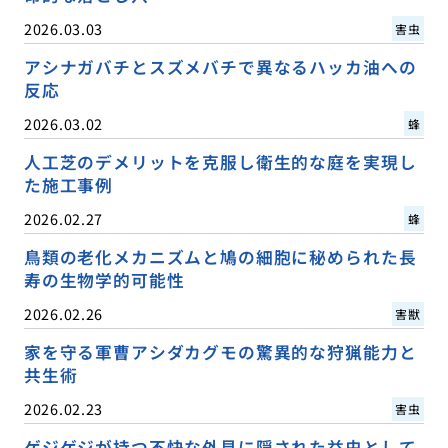
2026.03.03
害虫
アシナガバチとスズメバチで異なるハッカ油への
反応
2026.03.02
蜂
人工芝のデメリットを克服し衛生的な庭を実現し
た施工事例
2026.02.27
蜂
鳥類の老化メカニズムと鳩の細胞に秘められた長
寿の生物学的可能性
2026.02.26
害獣
家を守る軍曹アシダカグモの驚異的な狩猟能力と
共生術
2026.02.23
害虫
ゲジゲジが持つ不快な外見に隠された益虫として