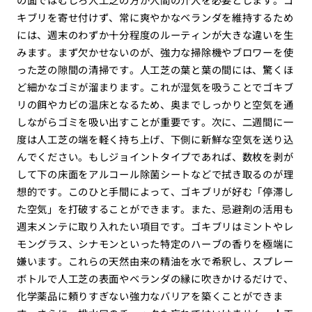
キブリを寄せ付けず、常に爽やかなベランダを維持するため
には、週末のわずか十分程度のルーティンが大きな違いを生
みます。まず欠かせないのが、強力な掃除機やブロワーを使
った芝の隙間の清掃です。人工芝の葉と葉の間には、驚くほ
ど細かなゴミが溜まります。これが湿気を吸うことでゴキブ
リの餌やカビの温床となるため、奥までしっかりと空気を通
しながらゴミを吸い出すことが重要です。次に、二週間に一
度は人工芝の端を軽く持ち上げ、下側に新鮮な空気を送り込
んでください。もしジョイントタイプであれば、数枚を剥が
して下の床面をアルコール除菌シートなどで拭き取るのが理
想的です。このひと手間によって、ゴキブリが好む「停滞し
た空気」を打破することができます。また、忌避剤の活用も
週末メンテに取り入れたい項目です。ゴキブリはミントやレ
モングラス、シナモンといった特定のハーブの香りを極端に
嫌います。これらの天然由来の精油を水で希釈し、スプレー
ボトルで人工芝の表面やベランダの縁に吹きかけるだけで、
化学薬品に頼りすぎない強力なバリアを築くことができま