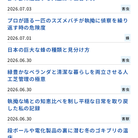
2026.07.03
害虫
プロが語る一匹のスズメバチが執拗に偵察を繰り
返す時の危険度
2026.07.01
蜂
日本の巨大な蜂の種類と見分け方
2026.06.30
害虫
緑豊かなベランダと清潔な暮らしを両立させる人
工芝管理の極意
2026.06.30
害虫
執拗な鳩との知恵比べを制し平穏な日常を取り戻
した私の記録
2026.06.30
害獣
段ボールや電化製品の裏に潜む冬のゴキブリの温
床